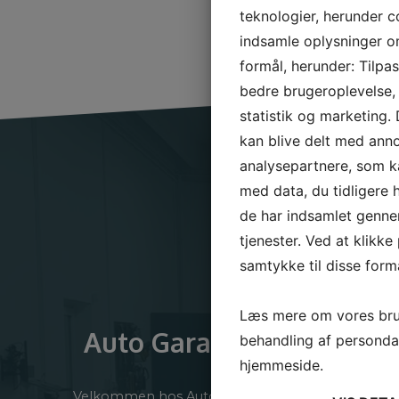
teknologier, herunder co
indsamle oplysninger om 
formål, herunder: Tilpa
bedre brugeroplevelse, f
statistik og marketing.
kan blive delt med ann
analysepartnere, som 
med data, du tidligere h
de har indsamlet genne
tjenester. Ved at klikke
samtykke til disse formå
Læs mere om vores bru
Auto Garagen ApS
behandling af personda
hjemmeside.
Velkommen hos Auto Garagen! Vi er et